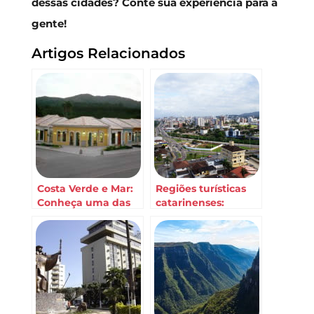
dessas cidades? Conte sua experiência para a
gente!
Artigos Relacionados
Costa Verde e Mar:
Regiões turísticas
Conheça uma das
catarinenses:
principais regiões
Caminho dos
turísticas de Santa
Príncipes
Catarina.