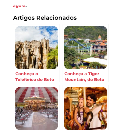
agora
.
Artigos Relacionados
Conheça o
Conheça a Tigor
Teleférico do Beto
Mountain, do Beto
Carrero World
Carrero World