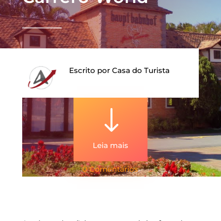
Escrito por
Casa do Turista
"
Leia mais
0 Comentários