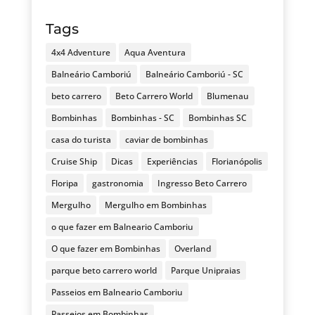
Tags
4x4 Adventure
Aqua Aventura
Balneário Camboriú
Balneário Camboriú - SC
beto carrero
Beto Carrero World
Blumenau
Bombinhas
Bombinhas - SC
Bombinhas SC
casa do turista
caviar de bombinhas
Cruise Ship
Dicas
Experiências
Florianópolis
Floripa
gastronomia
Ingresso Beto Carrero
Mergulho
Mergulho em Bombinhas
o que fazer em Balneario Camboriu
O que fazer em Bombinhas
Overland
parque beto carrero world
Parque Unipraias
Passeios em Balneario Camboriu
Passeios em Bombinhas