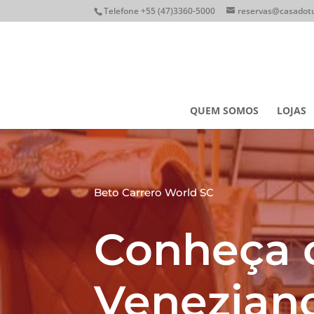
Telefone +55 (47)3360-5000
reservas@casadotu
QUEM SOMOS
LOJAS
Beto Carrero World SC
Conheça o
Venezian