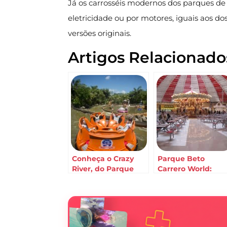
Já os carrosséis modernos dos parques d
eletricidade ou por motores, iguais aos do
versões originais.
Artigos Relacionado
Conheça o Crazy
Parque Beto
River, do Parque
Carrero World:
Beto Carrero World
conheça quais são
as opções de
alimentação