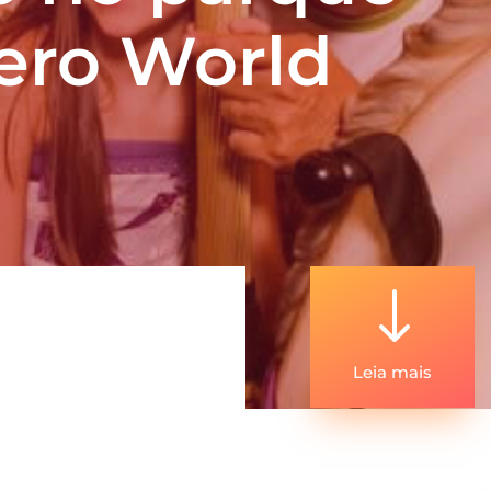
ero World
"
Leia mais