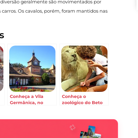
e diversão geralmente são movimentados por
s carros. Os cavalos, porém, foram mantidos nas
s
Conheça a Vila
Conheça o
Germânica, no
zoológico do Beto
Parque Beto
Carrero World
Carrero World