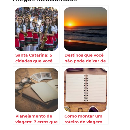
Santa Catarina: 5
Destinos que você
cidades que você
não pode deixar de
precisa conhecer
conhecer em Santa
em 2020!
Catarina
Planejamento de
Como montar um
viagem: 7 erros que
roteiro de viagem
você não deve
para Santa Catarina