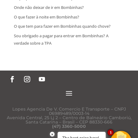
Onde não deixar de ir em Bombinhas?
O que fazer à noite em Bombinhas?
O que tem para fazer em Bombinhas quando chove?
Sou obrigado a pagar para entrar em Bombinhas? A
verdade sobre a TPA
Lopes Agencia De V. Comercio E Transporte – CNPJ
06989489/0003-14
Avenida Central, 25 Lj 2 – Centro de Balneário Camboriú,
Santa Catarina – Brasil – CEP 88330-666
(47) 3360-5000
1
×