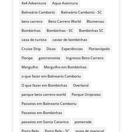
4x4 Adventure
Aqua Aventura
Balneário Camboriú
Balneário Camboriú - SC
beto carrero
Beto Carrero World
Blumenau
Bombinhas
Bombinhas - SC
Bombinhas SC
casa do turista
caviar de bombinhas
Cruise Ship
Dicas
Experiências
Florianópolis
Floripa
gastronomia
Ingresso Beto Carrero
Mergulho
Mergulho em Bombinhas
o que fazer em Balneario Camboriu
O que fazer em Bombinhas
Overland
parque beto carrero world
Parque Unipraias
Passeios em Balneario Camboriu
Passeios em Bombinhas
passeios em Santa Catarina
pomerode
Porto Belo
Porto Belo - SC
praia de mariscal