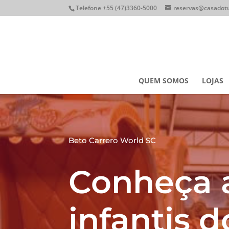
Telefone +55 (47)3360-5000
reservas@casadotu
QUEM SOMOS
LOJAS
Beto Carrero World SC
Conheça a
infantis 