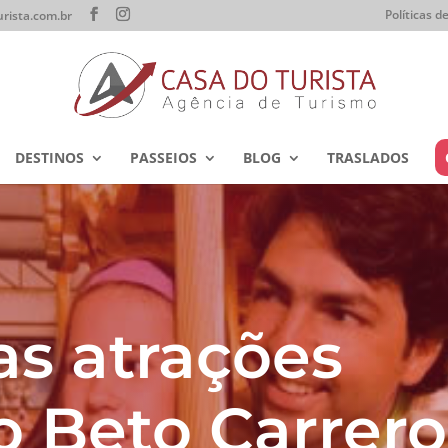
Políticas 
rista.com.br
DESTINOS
PASSEIOS
BLOG
TRASLADOS
s atrações
do Beto Carrero