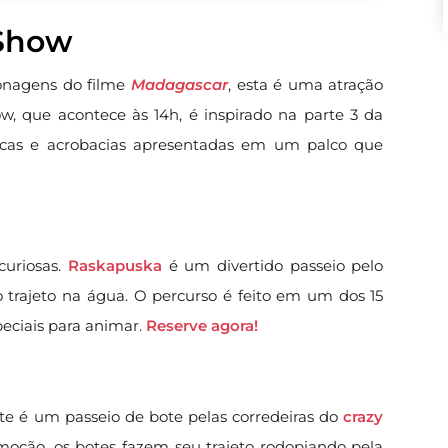
 Show
rsonagens do filme
Madagascar
, esta é uma atração
ow, que acontece às 14h, é inspirado na parte 3 da
cas e acrobacias apresentadas em um palco que
curiosas.
Raskapuska
é um divertido passeio pelo
trajeto na água. O percurso é feito em um dos 15
peciais para animar.
Reserve agora!
e é um passeio de bote pelas corredeiras do
crazy
ção, os botes fazem seu trajeto rodopiando pela