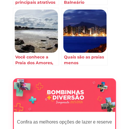
principais atrativos
Balneário
turísticos proximos
Camboriú?
à Balneário
Camboriú – SC
Você conhece a
Quais são as praias
Praia dos Amores,
menos
em Balneário
frequentadas de
Camboriú?
Balneário
Camboriú?
Confira as melhores opções de lazer e reserve