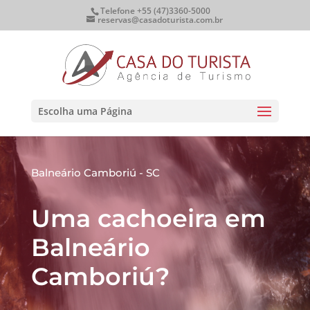
Telefone +55 (47)3360-5000
reservas@casadoturista.com.br
Escolha uma Página
Balneário Camboriú - SC
Uma cachoeira em
Balneário
Camboriú?