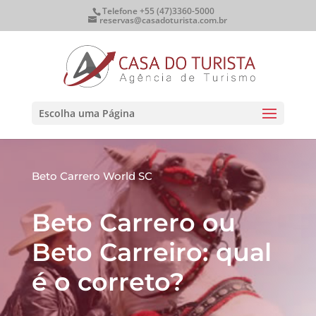
Telefone +55 (47)3360-5000
reservas@casadoturista.com.br
Escolha uma Página
Beto Carrero World SC
Beto Carrero ou
Beto Carreiro: qual
é o correto?