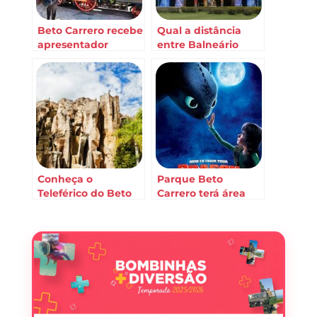
Beto Carrero recebe
Qual a distância
apresentador
entre Balneário
Ratinho
Camboriú e o
Parque Beto
Carrero?
Conheça o
Parque Beto
Teleférico do Beto
Carrero terá área
Carrero World
temática de Como
treinar seu dragão