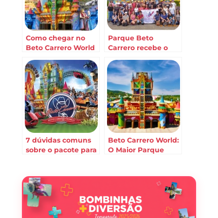
Como chegar no
Parque Beto
Beto Carrero World
Carrero recebe o
partindo de
famtour Casa do
Bombinhas?
Turista
7 dúvidas comuns
Beto Carrero World:
sobre o pacote para
O Maior Parque
o Beto Carrero
Temático da
América Latina