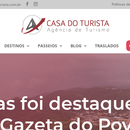
Políticas 
rista.com.br
DESTINOS
PASSEIOS
BLOG
TRASLADOS
s foi destaqu
 Gazeta do Po