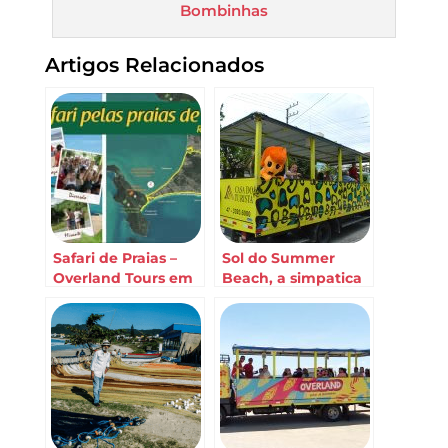
Bombinhas
Artigos Relacionados
Safari de Praias –
Sol do Summer
Overland Tours em
Beach, a simpatica
Bombinhas
mascote do
Bombinhas
Summer Beach
Hotel & Spa, passeia
no Safari de Praias