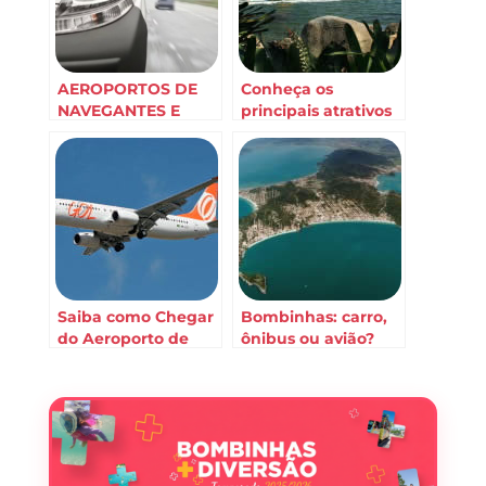
AEROPORTOS DE
Conheça os
NAVEGANTES E
principais atrativos
FLORIANOPOLIS
turísticos proximos
para BOMBINHAS
à Balneário
Camboriú – SC
Saiba como Chegar
Bombinhas: carro,
do Aeroporto de
ônibus ou avião?
Florianópolis à
Descubra as
Bombinhas
distancias!