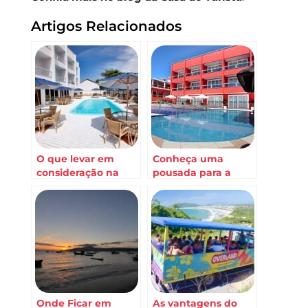
Artigos Relacionados
O que levar em
Conheça uma
consideração na
pousada para a
hora de escolher
família em
uma pousada em
Bombinhas
Bombinhas
Onde Ficar em
As vantagens do