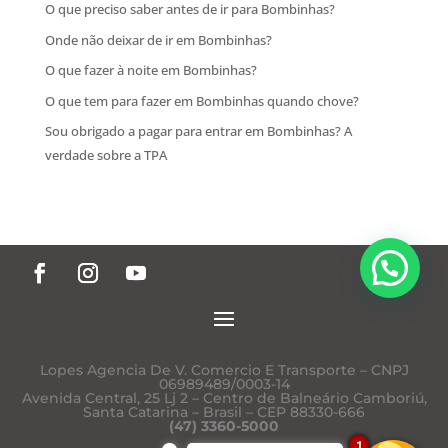
O que preciso saber antes de ir para Bombinhas?
Onde não deixar de ir em Bombinhas?
O que fazer à noite em Bombinhas?
O que tem para fazer em Bombinhas quando chove?
Sou obrigado a pagar para entrar em Bombinhas? A
verdade sobre a TPA
Posso lhe ajudar?
Lopes Agencia De V. Comercio E Transporte – CNPJ
06989489/0003-14
Avenida Central, 25 Lj 2 – Centro de Balneário Camboriú,
Santa Catarina – Brasil – CEP 88330-666
(47) 3360-5000
1