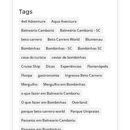
Tags
4x4 Adventure
Aqua Aventura
Balneário Camboriú
Balneário Camboriú - SC
beto carrero
Beto Carrero World
Blumenau
Bombinhas
Bombinhas - SC
Bombinhas SC
casa do turista
caviar de bombinhas
Cruise Ship
Dicas
Experiências
Florianópolis
Floripa
gastronomia
Ingresso Beto Carrero
Mergulho
Mergulho em Bombinhas
o que fazer em Balneario Camboriu
O que fazer em Bombinhas
Overland
parque beto carrero world
Parque Unipraias
Passeios em Balneario Camboriu
Passeios em Bombinhas