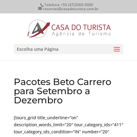
Telefone +55 (47)3360-5000
reservas@casadoturista.com.br
Escolha uma Página
Pacotes Beto Carrero
para Setembro a
Dezembro
[tours_grid title_underline=”on”
description_words_limit=”20″ tour_category_ids=”411″
tour_category_ids_condition=”IN” number=”20″