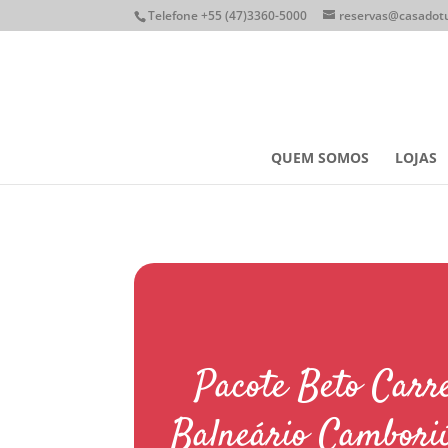
Telefone +55 (47)3360-5000
reservas@casadotu
QUEM SOMOS
LOJAS
Pacote Beto Carr
Balneário Camboriú