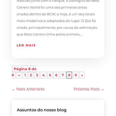
Nascido junto com o Parque, o zoológico do Beto
Carrero World foi uma das primeiras áreas
criadas dentro do BCW, e hoje, é um dos locais
mais modernos e adaptados do lugar. O Zoo foi
criado, principalmente, por causa da admiração
que Beto Carrero tinha pelos animais....
LER MAIS
Página 8 de
9
«
1
2
3
4
5
6
7
8
9
»
←
Posts Anteriores
Próximos Posts
→
Assuntos do nosso blog