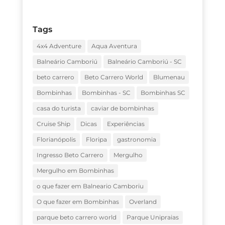
Tags
4x4 Adventure
Aqua Aventura
Balneário Camboriú
Balneário Camboriú - SC
beto carrero
Beto Carrero World
Blumenau
Bombinhas
Bombinhas - SC
Bombinhas SC
casa do turista
caviar de bombinhas
Cruise Ship
Dicas
Experiências
Florianópolis
Floripa
gastronomia
Ingresso Beto Carrero
Mergulho
Mergulho em Bombinhas
o que fazer em Balneario Camboriu
O que fazer em Bombinhas
Overland
parque beto carrero world
Parque Unipraias