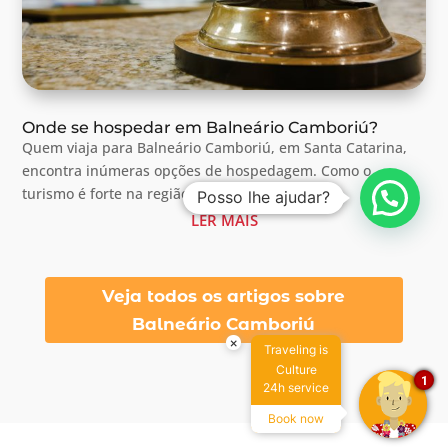
Onde se hospedar em Balneário Camboriú?
Quem viaja para Balneário Camboriú, em Santa Catarina,
encontra inúmeras opções de hospedagem. Como o
turismo é forte na região, são muitas as...
LER MAIS
Veja todos os artigos sobre
Balneário Camboriú
×
Traveling is
Culture
1
24h service
Book now